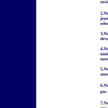
soci
2.No
jeux
ode
3.No
deve
4.No
mai
nous
5.No
amen
6.N
pas 
7.No