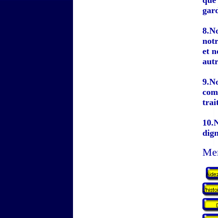
que 
gard
8.No
notr
et 
autr
9.No
comp
trai
10.N
dig
Mer