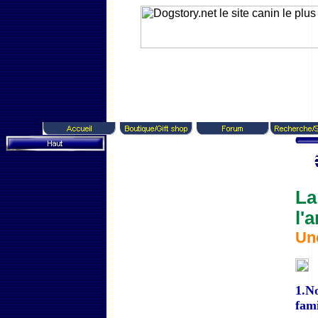
La
l'
Une
1
.N
fami