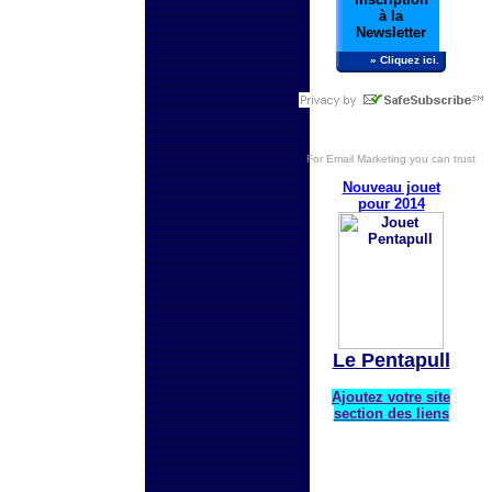
à la
Newsletter
» Cliquez ici.
For
Email Marketing
you can trust
Nouveau jouet
pour 2014
Le Pentapull
Ajoutez votre site
section des liens