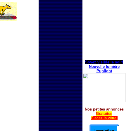
Soyez visible le soir!
Nouvelle lumière
Puplight
Nos petites annonces
Gratuites
Placez la vôtre!
Inscription