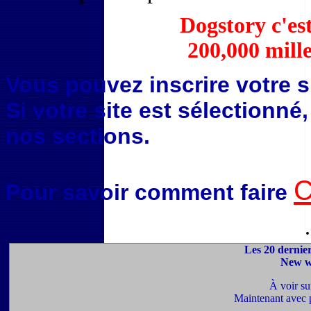
Dogstory c'es
200,000 mille
Vous pouvez inscrire votre s
Si votre site est sélectionné
nos sections.
C
Pour savoir comment faire
.
Les 20 dernier
New we
À voir su
Maintenant avec 