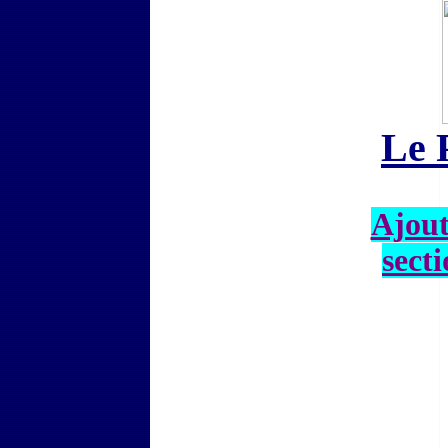
Le 
Ajout
secti