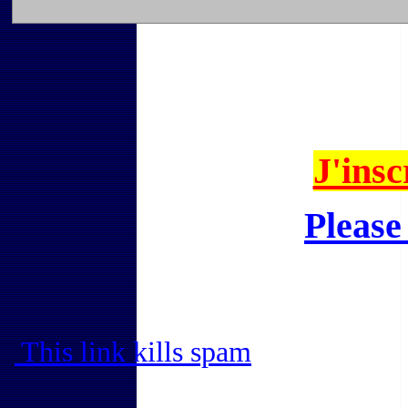
J'insc
Please
This link kills spam