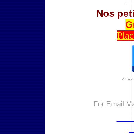
Nos pet
G
Plac
For
Email Ma
Nou
p