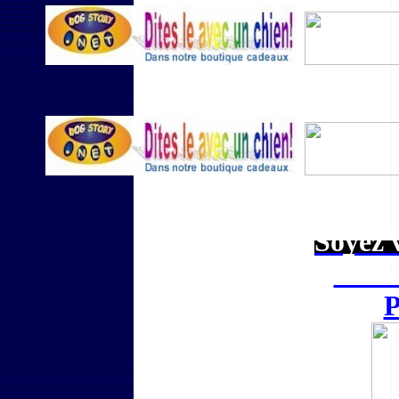
Soyez v
Nouve
P