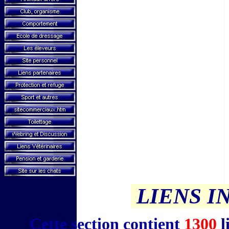
LIENS I
Cette section contient
1300
l