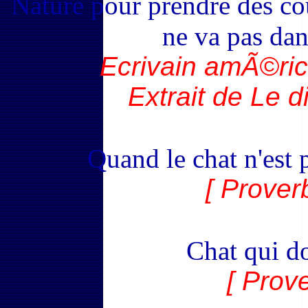
Nature pour prendre des c
ne va pas dans
Ecrivain amÃ©ric
Extrait de Le d
Quand le chat n'est p
[ Prover
Chat qui do
[ Prove