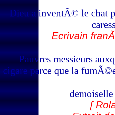
Dieu a inventÃ© le chat 
caress
Ecrivain franÃ
Pauvres messieurs auxqu
cigare parce que la fumÃ©e
demoiselle 
[ Rol