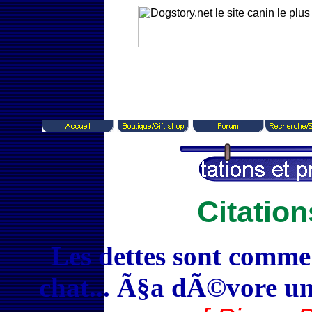
Citatio
Les dettes sont comme 
chat... Ã§a dÃ©vore un