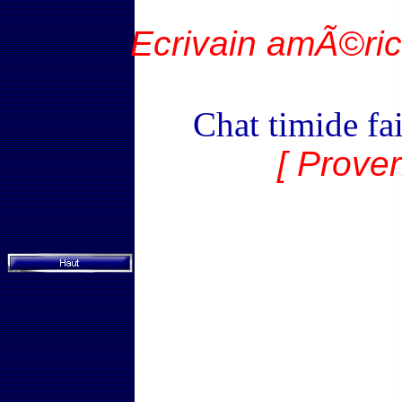
Ecrivain amÃ©ric
Chat timide fa
[ Prover