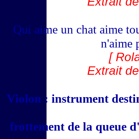
Extrait d
Qui aime un chat aime tou
n'aime p
[ Rol
Extrait d
Violon : instrument desti
frottement de la queue d