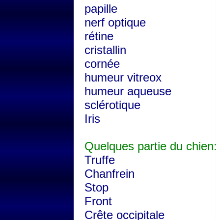
papille
nerf optique
rétine
cristallin
cornée
humeur vitreox
humeur aqueuse
sclérotique
Iris
Quelques partie du chien:
Truffe
Chanfrein
Stop
Front
Crête occipitale