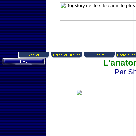
L'anato
Par S