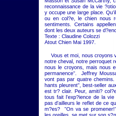
Masson et Susan McCarthy, con
reconnaissance de la vie ?oti
y occupe une large place. Qu'il
ou en col?e, le chien nous r
sentiments. Certains appelle
dont les deux auteurs se d?end
Texte : Claudine Colozzi
Atout Chien Mai 1997.
Vous et moi, nous croyons vol
notre cheval, notre perroquet 
nous le croyons, mais nous e
permanence". Jeffrey Moussa
vont pas par quatre chemins.
hants pleurent", best-seller aux
est tr? clair. Peur, amiti? col?
tous fait l'exp?ience de la vi
pas d'ailleurs le reflet de ce
m?es? "On va se promener!" 
les oreilles, se met sur son s?