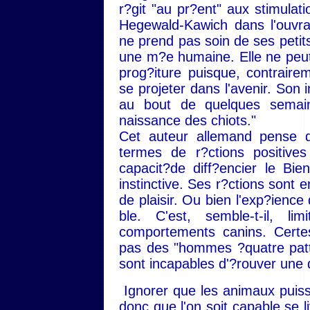
r?git "au pr?ent" aux stimula
Hegewald-Kawich dans l'ouvra
ne prend pas soin de ses peti
une m?e humaine. Elle ne peut
prog?iture puisque, contrair
se projeter dans l'avenir. Son i
au bout de quelques semaine
naissance des chiots."
Cet auteur allemand pense qu
termes de r?ctions positive
capacit?de diff?encier le Bie
instinctive. Ses r?ctions sont 
de plaisir. Ou bien l'exp?ience 
ble. C'est, semble-t-il, li
comportements canins. Cert
pas des "hommes ?quatre pattes
sont incapables d'?rouver une
Ignorer que les animaux puisse
donc que l'on soit capable se 