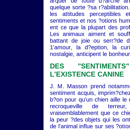
arquer de toute d?arche ant
quelque sorte ?sa r?abilitation
les attitudes perceptibles
sentiments et nos ?otions huma
ent ce que la plupart des prof
Les animaux aiment et souffr
battant de joie ou serr?de d?
1'amour, la d?eption, la cur
nostalgie, anticipent le bonheur
DES "SENTIMENT
L'EXISTENCE CANINE
J. M. Masson prend notammen
sentiment acquis, imprim?chez
b?on pour qu'un chien aille le 
recroqueville de terre
vraisemblablement que ce chi
la peur ?des objets qui les on
de l'animal influe sur ses ?otio