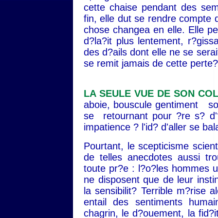
cette chaise pendant des sema
fin, elle dut se rendre compte q
chose changea en elle. Elle per
d?la?it plus lentement, r?giss
des d?ails dont elle ne se ser
se remit jamais de cette perte
LA SEULE VUE DE SON COL
aboie, bouscule gentiment son
se retournant pour ?re s? d'?r
impatience ? l'id? d'aller se bal
Pourtant, le scepticisme scien
de telles anecdotes aussi tro
toute pr?e : l?o?les hommes us
ne disposent que de leur insti
la sensibilit? Terrible m?rise 
entail des sentiments humain
chagrin, le d?ouement, la fid?it