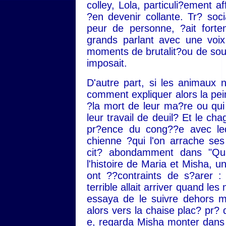
colley, Lola, particuli?ement a
?en devenir collante. Tr? soci
peur de personne, ?ait fort
grands parlant avec une voix
moments de brutalit?ou de sou
imposait.
D'autre part, si les animaux 
comment expliquer alors la pei
?la mort de leur ma?re ou qu
leur travail de deuil? Et le cha
pr?ence du cong??e avec leq
chienne ?qui l'on arrache ses
cit? abondamment dans "Qua
l'histoire de Maria et Misha, 
ont ??contraints de s?arer :
terrible allait arriver quand l
essaya de le suivre dehors ma
alors vers la chaise plac? pr? 
e, regarda Misha monter dans la