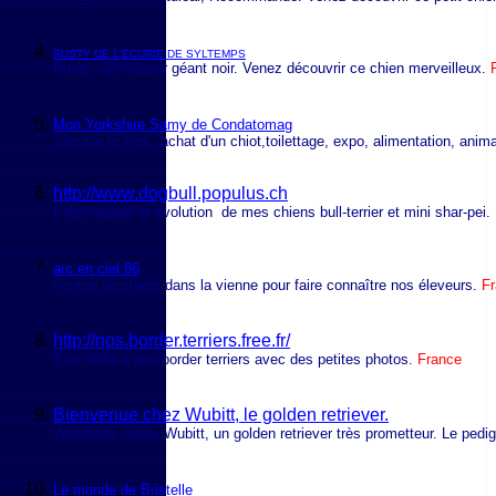
RUSTY DE L'ECURIE DE SYLTEMPS
Rusty
, Schnauzer géant noir. Venez découvrir ce chien merveilleux.
Mon Yorkshire Samy de Condatomag
Site sur le York: achat d'un chiot,toilettage, expo, alimentation, anim
http://www.dogbull.populus.ch
Présentation et évolution de mes chiens bull-terrier et mini shar-pei.
arc en ciel 86
Ventes de chiots dans la vienne pour faire connaître nos éleveurs.
F
http://nos.border.terriers.free.fr/
Site dédié a nos border terriers avec des petites photos.
France
Bienvenue chez Wubitt, le golden retriever.
Woodlane Garou-Wubitt, un golden retriever très prometteur. Le pedigr
Le monde de Bristelle