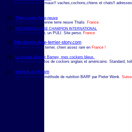
Le monde des animaux!! vaches,cochons,chiens et chats!! adresses ut
Thalys notre Terre-neuve
Site sur notre chienne terre neuve Thalis.
France
PULI NOIR CLASSE CHAMPION INTERNATIONAL
Non pas un chien, un PULI
.
Site perso.
France
http://www.skye-terrier-story.com
Découvrir le skye terrier, chien assez rare en
France !
Le monde d'Iris et Barney, mes cockers bleus.
Nombreuses photos de cockers anglais et américains. Standard, toiletta
www.b-a-r-f.com
Site perso sur la méthode de nutrition BARF par Pieter Wenk.
Suiss