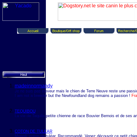
madeinnormandy
Je ne suis pas éleveur mais le chien de Terre Neuve reste une passi
I am not a breeder but the Newfoundland dog remains a passion !
Fr
TEQUIBOU
La vie de Tequila petite chienne de race Bouvier Bernois et de ses 
COTON DE TULEAR
Mowgli, coton de tuléar, Recommandé. Venez découvrir ce petit chie