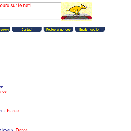
on !
ance
amis.
France
n joyeux.
France