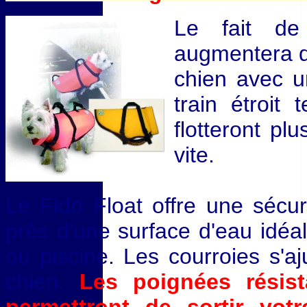
Le fait de
augmentera d
chien avec u
train étroit 
flotteront pl
vite.
Le Fido Float offre une sécur
près d'une surface d'eau idé
ou piscine. Les courroies s'a
chien.
Les poignées résis