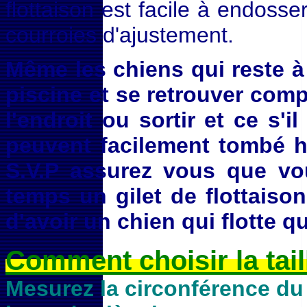
flottaison est facile à endosse
courroies d'ajustement.
Même les chiens qui reste 
piscine et se retrouver com
l'endroit ou sortir et ce s'i
peuvent facilement tombé h
S.V.P assurez vous que vou
temps un gilet de flottaison
d'avoir un chien qui flotte q
Comment choisir la taill
Mesurez la circonférence du 