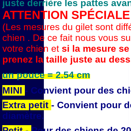
juste derrière les pattes avan
ATTENTION SPÉCIALE
(Les mesures du gilet sont dif
chien . De ce fait nous vous 
votre chien et
si la mesure se
prenez la taille juste au des
un pouce = 2.54 cm
MINI
- Convient pour des ch
Extra petit
- Convient pour d
diamètre.
Petit -
Pour des chiens de 20